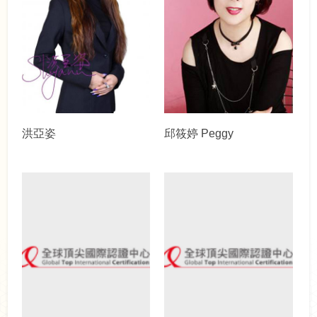
洪亞姿
邱筱婷 Peggy