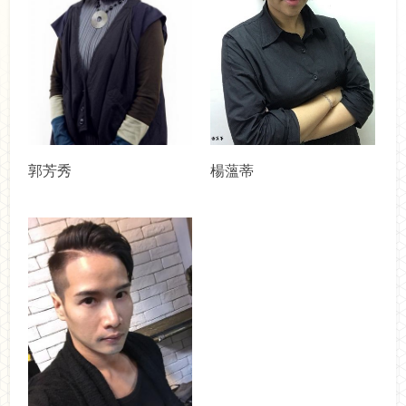
郭芳秀
楊薀蒂